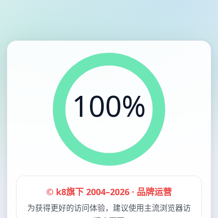
100%
© k8旗下 2004–2026 · 品牌运营
为获得更好的访问体验，建议使用主流浏览器访